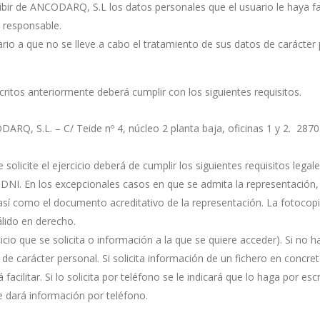
ibir de ANCODARQ, S.L los datos personales que el usuario le haya fa
o responsable.
ario a que no se lleve a cabo el tratamiento de sus datos de carácte
critos anteriormente deberá cumplir con los siguientes requisitos.
DARQ, S.L. – C/ Teide nº 4, núcleo 2 planta baja, oficinas 1 y 2. 2870
e solicite el ejercicio deberá de cumplir los siguientes requisitos legale
 DNI. En los excepcionales casos en que se admita la representación, s
sí como el documento acreditativo de la representación. La fotocopi
álido en derecho.
cicio que se solicita o información a la que se quiere acceder). Si no h
e carácter personal. Si solicita información de un fichero en concreto,
facilitar. Si lo solicita por teléfono se le indicará que lo haga por es
le dará información por teléfono.