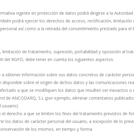
rmativa vigente en protección de datos podrá dirigirse a la Autorida
ién podrá ejercer los derechos de acceso, rectificación, limitación d
 personal así como a la retirada del consentimiento prestado para el 
n, limitación de tratamiento, supresión, portabilidad y oposición al t
II del RGPD, debe tener en cuenta los siguientes aspectos:
o a obtener información sobre sus datos concretos de carácter person
disponible sobre el origen de dichos datos y las comunicaciones rea
afectado a que se modifiquen los datos que resulten ser inexactos o 
trol de ANCODARQ, S.L (por ejemplo, eliminar comentarios publicado
 usuario).
 el derecho a que se limiten los fines del tratamiento previstos de fo
ir los datos de carácter personal del usuario, a excepción de lo pre
 conservación de los mismos, en tiempo y forma.